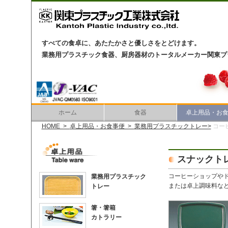
すべての食卓に、あたたかさと優しさをとどけます。
業務用プラスチック食器、厨房器材のトータルメーカー関東プ
ホーム
食器
卓上用品・お
HOME >
卓上用品・お食事便 >
業務用プラスチックトレー>
コー
スナックト
コーヒーショップや
業務用プラスチック
または卓上調味料な
トレー
箸・箸箱
カトラリー