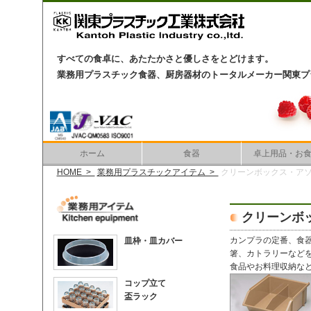
すべての食卓に、あたたかさと優しさをとどけます。
業務用プラスチック食器、厨房器材のトータルメーカー関東プ
ホーム
食器
卓上用品・お
HOME >
業務用プラスチックアイテム >
クリーンボックス・ア
クリーンボ
カンプラの定番、食
皿枠・皿カバー
箸、カトラリーなど
食品やお料理収納な
コップ立て
盃ラック